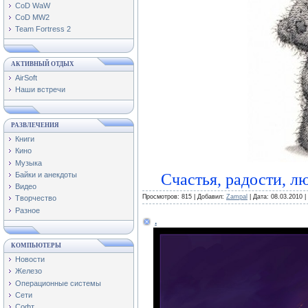
CoD WaW
CoD MW2
Team Fortress 2
АКТИВНЫЙ ОТДЫХ
AirSoft
Наши встречи
РАЗВЛЕЧЕНИЯ
Книги
Кино
Музыка
Байки и анекдоты
Счастья, радости, л
Видео
Просмотров:
815
|
Добавил:
Zampal
|
Дата:
08.03.2010
|
Творчество
Разное
.
КОМПЬЮТЕРЫ
Новости
Железо
Операционные системы
Сети
Софт