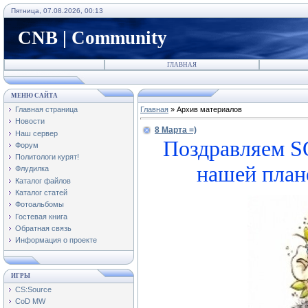
Пятница, 07.08.2026, 00:13
CNB | Community
ГЛАВНАЯ
МЕНЮ САЙТА
Главная страница
Главная
»
Архив материалов
Новости
8 Марта =)
Наш сервер
Поздравляем 
Форум
Политологи курят!
нашей план
Флудилка
Каталог файлов
Каталог статей
Фотоальбомы
Гостевая книга
Обратная связь
Информация о проекте
ИГРЫ
CS:Source
CoD MW