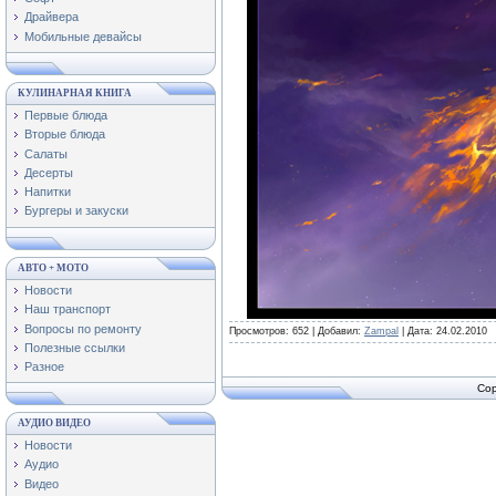
Драйвера
Мобильные девайсы
КУЛИНАРНАЯ КНИГА
Первые блюда
Вторые блюда
Салаты
Десерты
Напитки
Бургеры и закуски
АВТО + МОТО
Новости
Наш транспорт
Вопросы по ремонту
Просмотров:
652
|
Добавил:
Zampal
|
Дата:
24.02.2010
Полезные ссылки
Разное
Cop
АУДИО ВИДЕО
Новости
Аудио
Видео